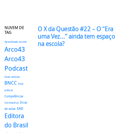
NUVEM DE
O X da Questão #22 – O “Era
TAG
uma Vez…” ainda tem espaço
na escola?
Aprendizado escolar
Arco43
Arco43
Podcast
Aulas remotas
BNCC
boas
práticas
Competências
Dicas
Coronavírus
EAD
de aulas
Editora
do Brasil