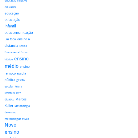
educacao inclusiva
educador
educação
educação
infantil
educomunicação
ensino a
Em foco
distancia
Ensino
Fundamental
Ensino
ensino
hibrido
médio
ensino
remoto
escola
pública
gestão
escolar
leitura
literatura
livro
Marcos
didático
Keller
Metodologia
de ensino
metodologias ativas
Novo
ensino