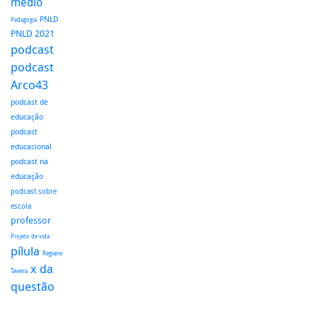
médio
PNLD
Pedagogia
PNLD 2021
podcast
podcast
Arco43
podcast de
educação
podcast
educacional
podcast na
educação
podcast sobre
escola
professor
Projeto de vida
pílula
Regiane
x da
Taveira
questão