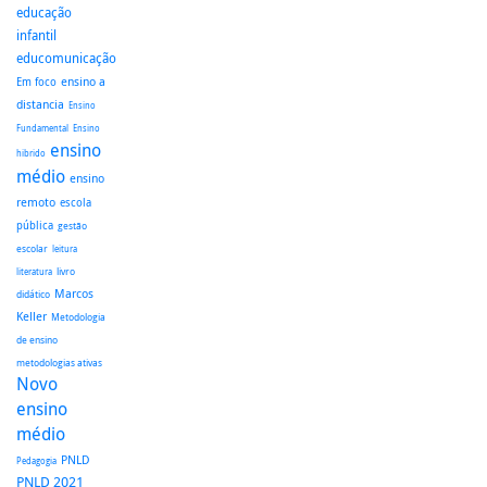
educação
infantil
educomunicação
ensino a
Em foco
distancia
Ensino
Fundamental
Ensino
ensino
hibrido
médio
ensino
remoto
escola
pública
gestão
escolar
leitura
literatura
livro
Marcos
didático
Keller
Metodologia
de ensino
metodologias ativas
Novo
ensino
médio
PNLD
Pedagogia
PNLD 2021