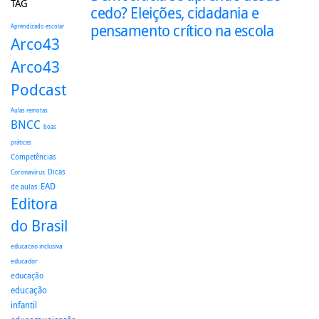
TAG
cedo? Eleições, cidadania e
pensamento crítico na escola
Aprendizado escolar
Arco43
Arco43
Podcast
Aulas remotas
BNCC
boas
práticas
Competências
Dicas
Coronavírus
EAD
de aulas
Editora
do Brasil
educacao inclusiva
educador
educação
educação
infantil