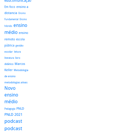
educomunicação
ensino a
Em foco
distancia
Ensino
Fundamental
Ensino
ensino
hibrido
médio
ensino
remoto
escola
pública
gestão
escolar
leitura
literatura
livro
Marcos
didático
Keller
Metodologia
de ensino
metodologias ativas
Novo
ensino
médio
PNLD
Pedagogia
PNLD 2021
podcast
podcast