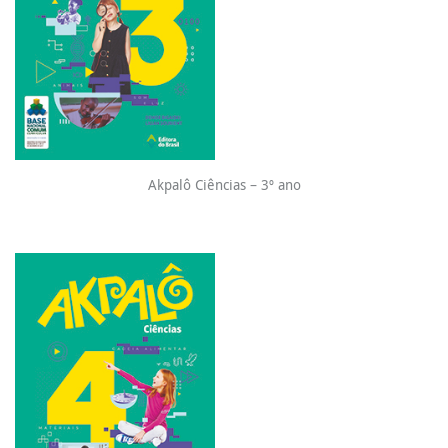
Akpalô Ciências – 3º ano