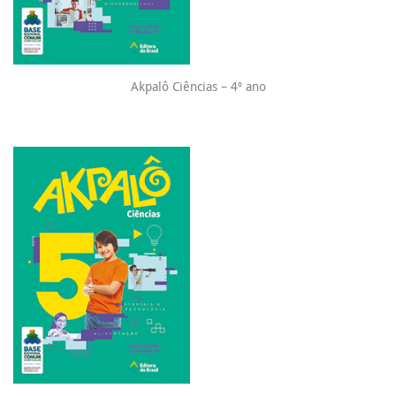
Akpalô Ciências – 4º ano