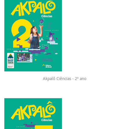
Akpalô Ciências - 2º ano