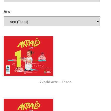
Ano
Akpalô Arte – 1º ano