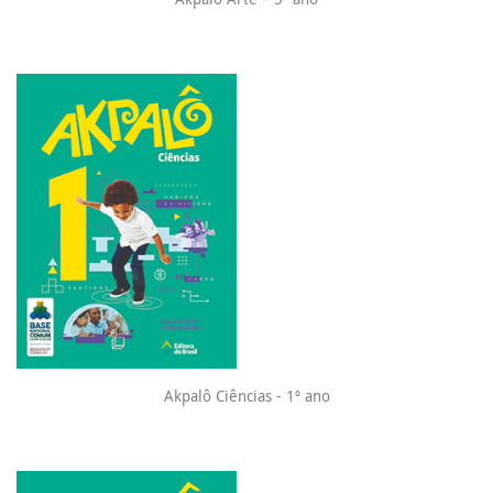
Akpalô Ciências - 1º ano