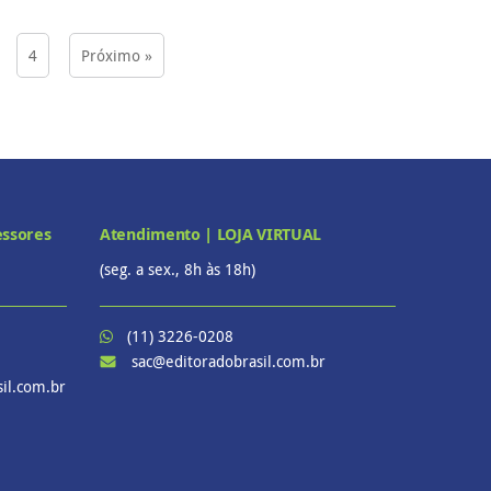
4
Próximo »
essores
Atendimento | LOJA VIRTUAL
(seg. a sex., 8h às 18h)
(11) 3226-0208
sac@editoradobrasil.com.br
il.com.br