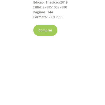
Edição:
1ª edição/2019
ISBN:
9788510077880
Páginas:
144
Formato:
22 X 27,5
Comprar