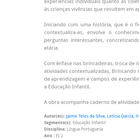
experiências individuais quanto as col
às crianças vivências que resultem em a
Iniciando com uma história, que é o fi
contextualiza-as, envolve o conheci
perguntas interessantes, concretizand
etária.
Com ênfase nas brincadeiras, troca de i
atividades contextualizadas, Brincando
de aprendizagem e campos de experiênc
a Educação Infantil.
A obra acompanha caderno de atividad
Autor(es):
Jaime Teles da Silva
,
Letícia García
,
V
Segmento(s):
Educação Infantil
Disciplina:
Língua Portuguesa
Ano :
EI 2