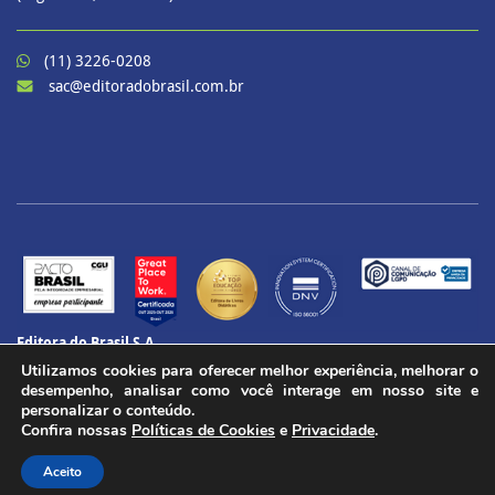
(11) 3226-0208
sac@editoradobrasil.com.br
Editora do Brasil S.A.
CNPJ: 60.657.574/0001-69
Utilizamos cookies para oferecer melhor experiência, melhorar o
CENU – Avenida das Nações Unidas, 12901 – Torre Oeste, 20º andar
desempenho, analisar como você interage em nosso site e
Brooklin Paulista, São Paulo - SP
personalizar o conteúdo.
Confira nossas
Políticas de Cookies
e
Privacidade
.
CEP 04578-910
Todos os direitos reservados.
Aceito