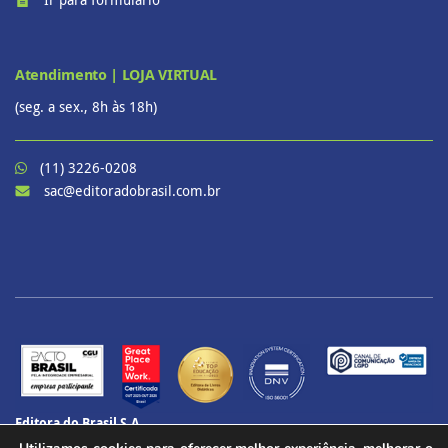
Atendimento | LOJA VIRTUAL
(seg. a sex., 8h às 18h)
(11) 3226-0208
sac@editoradobrasil.com.br
Editora do Brasil S.A.
CNPJ: 60.657.574/0001-69